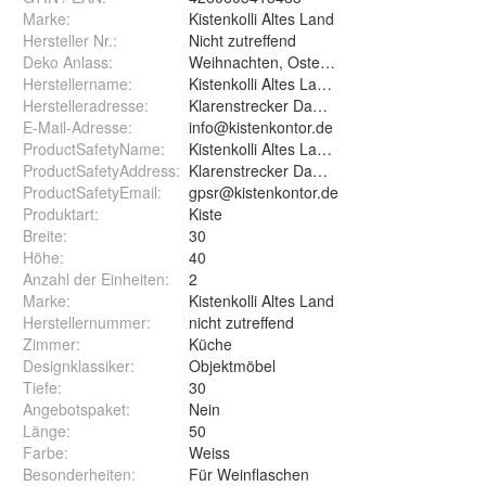
Marke:
Kistenkolli Altes Land
Hersteller Nr.:
Nicht zutreffend
Deko Anlass
:
Weihnachten, Ostern, Geburtstag
Herstellername
:
Kistenkolli Altes Land GmbH
Herstelleradresse
:
Klarenstrecker Damm 20, 21684 Stade
E-Mail-Adresse
:
info@kistenkontor.de
ProductSafetyName
:
Kistenkolli Altes Land GmbH
ProductSafetyAddress
:
Klarenstrecker Damm 20, 21684 Stade, De
ProductSafetyEmail
:
gpsr@kistenkontor.de
Produktart
:
Kiste
Breite
:
30
Höhe
:
40
Anzahl der Einheiten
:
2
Marke
:
Kistenkolli Altes Land
Herstellernummer
:
nicht zutreffend
Zimmer
:
Küche
Designklassiker
:
Objektmöbel
Tiefe
:
30
Angebotspaket
:
Nein
Länge
:
50
Farbe
:
Weiss
Besonderheiten
:
Für Weinflaschen