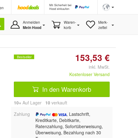
Mit Sicherheit bei
en
Hood einkaufen
Anmelden
Waren-
Merk-
Mein Hood
korb
zettel
153,53 €
Bestseller
inkl. MwSt.
Kostenloser Versand
In den Warenkorb
10+
Auf Lager
10
 verkauft
Zahlung
, Lastschrift,
Kreditkarte, Debitkarte,
Ratenzahlung, Sofortüberweisung,
Überweisung, Bezahlung nach 30