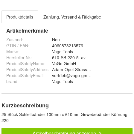
Produktdetails
Zahlung, Versand & Rückgabe
Artikelmerkmale
Zustand:
Neu
GTIN / EAN:
4060873213576
Marke:
Vago-Tools
Hersteller Nr.:
610-SB-220-5_av
ProductSafetyName
:
VaGo GmbH
ProductSafetyAddress
:
Adam-Opel-Strasse 10, 60386 Frankfurt a
ProductSafetyEmail
:
vertrieb@vago-gmbh.de
brand
:
Vago-Tools
Kurzbeschreibung
25 Stück Schleifbänder 100mm x 610mm Gewebebänder Körnung
220
Artikelbeschreibung anzeigen