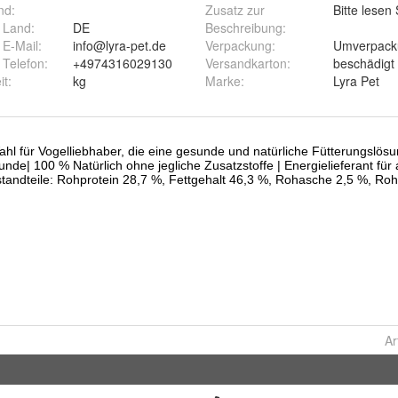
nd
:
Zusatz zur
Bitte lesen
r Land
:
DE
Beschreibung
:
 E-Mail
:
info@lyra-pet.de
Verpackung
:
Umverpacku
r Telefon
:
+4974316029130
Versandkarton
:
beschädigt 
it
:
kg
Marke
:
Lyra Pet
Ar