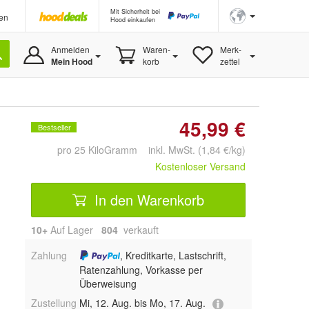
Mit Sicherheit bei
en
Hood einkaufen
Anmelden
Waren-
Merk-
Mein Hood
korb
zettel
45,99 €
Bestseller
pro 25 KiloGramm inkl. MwSt. (1,84 €/kg)
Kostenloser Versand
In den Warenkorb
10+
Auf Lager
804
 verkauft
Zahlung
, Kreditkarte, Lastschrift,
Ratenzahlung, Vorkasse per
Überweisung
Zustellung
Mi, 12. Aug. bis Mo, 17. Aug.