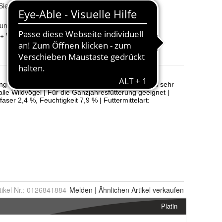
 Sie die Produktbeschreibung sorgfältig!
-region
:
Besonderheiten und
Zuckerfrei
ng kann vom Bild abweichen
Eigenschaften
:
+ Ware i.O. - kein Reklamationsgrund
Darreichungsform
:
Trocken
Produktart
:
Vogelfutter
tikel Nr.:
0126841884
Melden
|
Ähnlichen
Artikel verkaufen
Platin