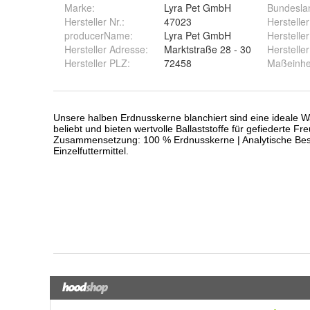
Marke:
Lyra Pet GmbH
Bundesla
Hersteller Nr.:
47023
Herstelle
producerName
:
Lyra Pet GmbH
Hersteller
Hersteller Adresse
:
Marktstraße 28 - 30
Herstelle
Hersteller PLZ
:
72458
Maßeinhe