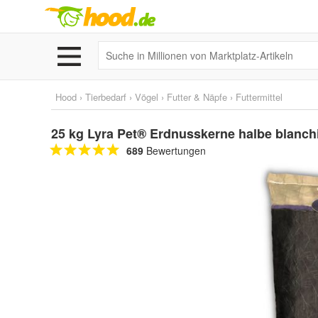
Hood
›
Tierbedarf
›
Vögel
›
Futter & Näpfe
›
Futtermittel
25 kg Lyra Pet® Erdnusskerne halbe blanchi
689
Bewertungen