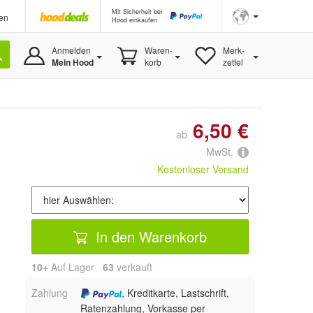
Mit Sicherheit bei
en
Hood einkaufen
Anmelden
Waren-
Merk-
Mein Hood
korb
zettel
6,50 €
ab
MwSt.
Kostenloser Versand
In den Warenkorb
10+
Auf Lager
63
 verkauft
Zahlung
, Kreditkarte, Lastschrift,
Ratenzahlung, Vorkasse per