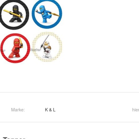
Marke:
K & L
hie