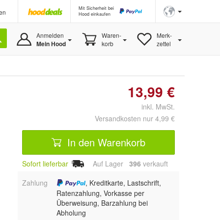
Mit Sicherheit bei
en
Hood einkaufen
Anmelden
Waren-
Merk-
Mein Hood
korb
zettel
13,99 €
inkl. MwSt.
Versandkosten nur 4,99 €
In den Warenkorb
Sofort lieferbar
Auf Lager
396
 verkauft
Zahlung
, Kreditkarte, Lastschrift,
Ratenzahlung, Vorkasse per
Überweisung, Barzahlung bei
Abholung