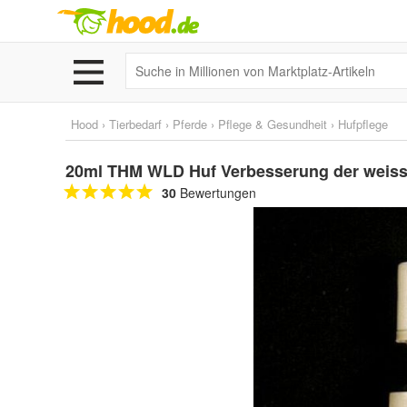
Hood
›
Tierbedarf
›
Pferde
›
Pflege & Gesundheit
›
Hufpflege
20ml THM WLD Huf Verbesserung der weissen
30
Bewertungen