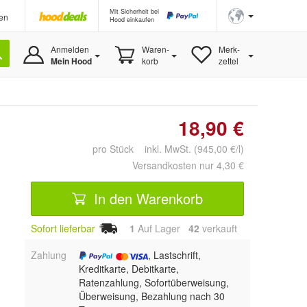
Mit Sicherheit bei
en
Hood einkaufen
Anmelden
Waren-
Merk-
Mein Hood
korb
zettel
18,90 €
pro Stück inkl. MwSt. (945,00 €/l)
Versandkosten nur 4,30 €
In den Warenkorb
Sofort lieferbar
1
Auf Lager
42
 verkauft
Zahlung
, Lastschrift,
Kreditkarte, Debitkarte,
Ratenzahlung, Sofortüberweisung,
Überweisung, Bezahlung nach 30