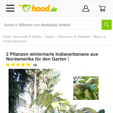
Hood
›
Baumarkt & Garten
›
Garten
›
Sämereien & Zwiebeln
›
Baum &
Sträuchersamen
2 Pflanzen winterharte Indianerbanane aus
Nordamerika für den Garten !
16