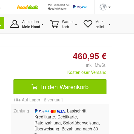
Mit Sicherheit bei
en
Hood einkaufen
Anmelden
Waren-
Merk-
Mein Hood
korb
zettel
460,95 €
inkl. MwSt.
Kostenloser Versand
In den Warenkorb
10+
Auf Lager
2
 verkauft
Zahlung
, Lastschrift,
Kreditkarte, Debitkarte,
Ratenzahlung, Sofortüberweisung,
Überweisung, Bezahlung nach 30