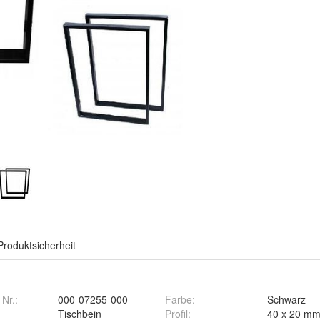
Produktsicherheit
 Nr.:
000-07255-000
Farbe
:
Schwarz
Tischbein
Profil
:
40 x 20 m