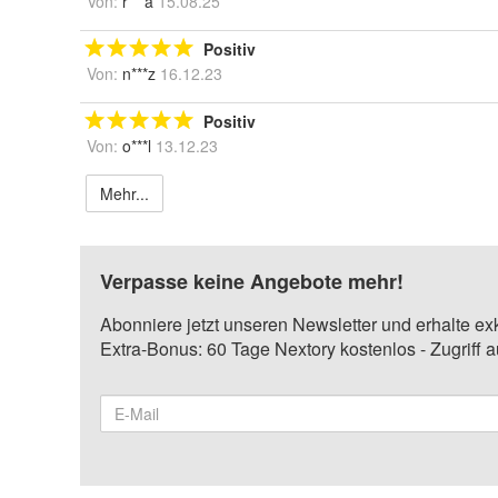
Von:
r***a
15.08.25
Positiv
Von:
n***z
16.12.23
Positiv
Von:
o***l
13.12.23
Mehr...
Verpasse keine Angebote mehr!
Abonniere jetzt unseren Newsletter und erhalte ex
Extra-Bonus: 60 Tage Nextory kostenlos - Zugriff 