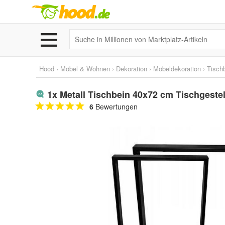
Hood
›
Möbel & Wohnen
›
Dekoration
›
Möbeldekoration
›
Tisch
1x Metall Tischbein 40x72 cm Tischgeste
6
Bewertungen