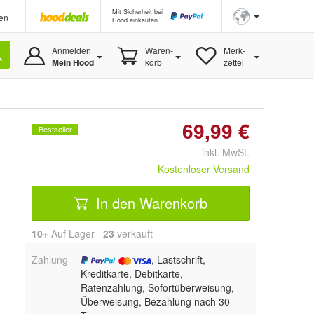
Mit Sicherheit bei
en
Hood einkaufen
Anmelden
Waren-
Merk-
Mein Hood
korb
zettel
69,99 €
Bestseller
inkl. MwSt.
Kostenloser Versand
In den Warenkorb
10+
Auf Lager
23
 verkauft
Zahlung
, Lastschrift,
Kreditkarte, Debitkarte,
Ratenzahlung, Sofortüberweisung,
Überweisung, Bezahlung nach 30