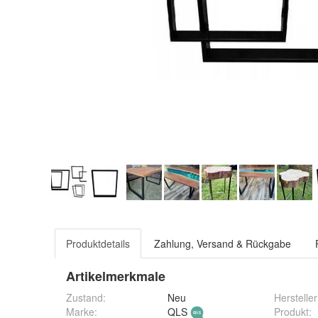
Produktdetails
Zahlung, Versand & Rückgabe
Artikelmerkmale
Zustand:
Neu
Hersteller
Marke:
QLS
Produkt
: