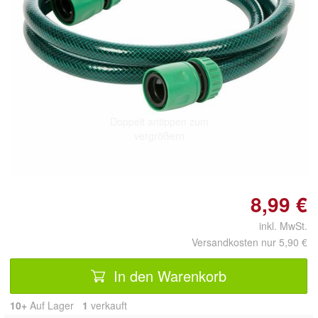
Doppelt antippen zum
vergrößern
8,99 €
inkl. MwSt.
Versandkosten nur 5,90 €
In den Warenkorb
10+
Auf Lager
1
 verkauft