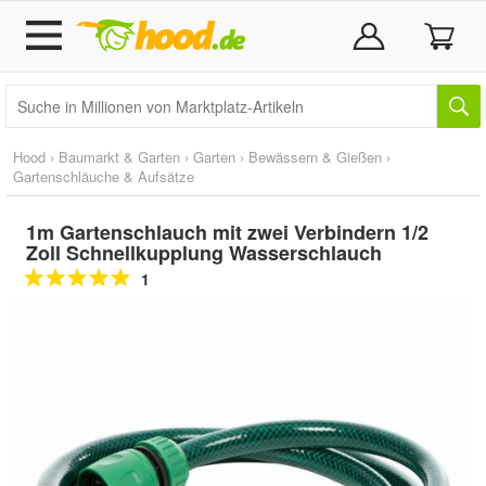
Hood
›
Baumarkt & Garten
›
Garten
›
Bewässern & Gießen
›
Gartenschläuche & Aufsätze
1m Gartenschlauch mit zwei Verbindern 1/2
Zoll Schnellkupplung Wasserschlauch
1