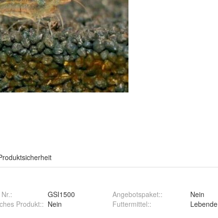
Produktsicherheit
 Nr.:
GSI1500
Angebotspaket:
:
Nein
ches Produkt:
:
Nein
Futtermittel:
:
Lebende