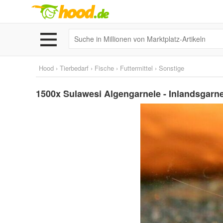
Hood
›
Tierbedarf
›
Fische
›
Futtermittel
›
Sonstige
1500x Sulawesi Algengarnele - Inlandsgarne