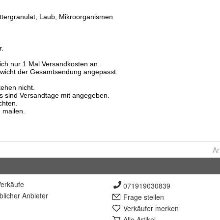
Ar
erkäufe
071919030839
lich
er Anbieter
Frage stellen
Verkäufer merken
Alle Artikel