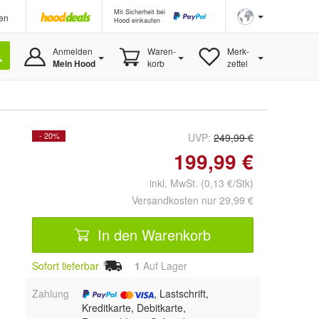
Mit Sicherheit bei
en
Hood einkaufen
Anmelden
Waren-
Merk-
Mein Hood
korb
zettel
- 20%
UVP:
249,99 €
199,99 €
inkl. MwSt. (0,13 €/Stk)
Versandkosten nur 29,99 €
In den Warenkorb
Sofort lieferbar
1
Auf Lager
Zahlung
, Lastschrift,
Kreditkarte, Debitkarte,