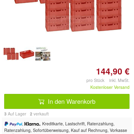
Doppelt antippen zum
vergrößern
144,90 €
pro Stück inkl. MwSt.
Kostenloser Versand
In den Warenkorb
3
Auf Lager
2
 verkauft
,
, Kreditkarte, Lastschrift, Ratenzahlung,
Ratenzahlung, Sofortüberweisung,
Kauf auf Rechnung, Vorkasse