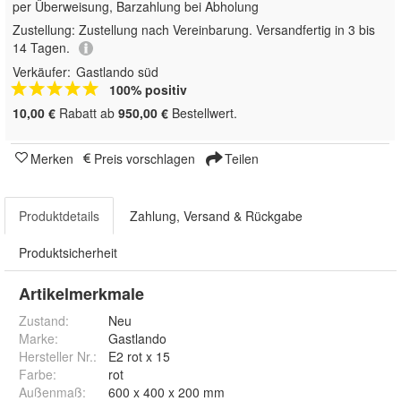
per Überweisung, Barzahlung bei Abholung
Zustellung:
Zustellung nach Vereinbarung. Versandfertig in 3 bis
14 Tagen.
Verkäufer:
Gastlando süd
100% positiv
10,00 €
Rabatt ab
950,00 €
Bestellwert.
Merken
Preis vorschlagen
Teilen
Produktdetails
Zahlung, Versand & Rückgabe
Produktsicherheit
Artikelmerkmale
Zustand:
Neu
Marke:
Gastlando
Hersteller Nr.:
E2 rot x 15
Farbe
:
rot
Außenmaß
:
600 x 400 x 200 mm