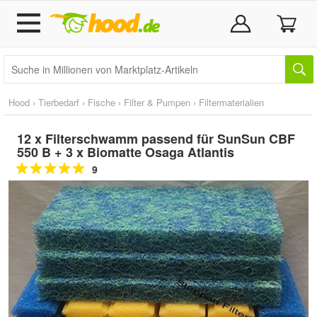
Hood
›
Tierbedarf
›
Fische
›
Filter & Pumpen
›
Filtermaterialien
12 x Filterschwamm passend für SunSun CBF
550 B + 3 x Biomatte Osaga Atlantis
9