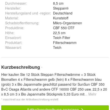
Durchmesser
:
8,5 cm
Hersteller
:
Steppan®
Herstellungsland und -region
:
Deutschland
Material
:
Kunststoff
Schadstoffentfernung
:
Mikro-Organismen
Produktlinie
:
CBF 550 OTF
Höhe
:
22,5 cm
Einsatzort
:
Teich Filter
Produktart
:
Filterschwamm
Wasserart
:
Teich
Kurzbeschreibung
*
Hier kaufen Sie 12 Stück Steppan Filterschwämme + 3 Stück
Biomatten 4 x Filterschwamm gelb (fein) 8 x Filterschwamm blau
(grob) 3 x Bio Japanmatte geschlitzt passend für SunSun CBF 350
B+C Osaga Atlantis und andere OTF 16000 CBF 250 usw. 22,5 x 20
x 8,5 cm 3 x Bio Japanmatte Stückpreis 5,33 Euro mit
... Mehr
* maschinell aus der Artikelbeschreibung erstellt
Artikelbeschreibung anzeigen