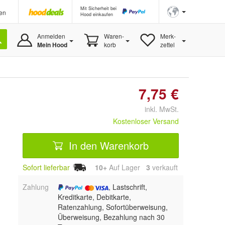
Mit Sicherheit bei
en
Hood einkaufen
Anmelden
Waren-
Merk-
Mein Hood
korb
zettel
7,75 €
inkl. MwSt.
Kostenloser Versand
In den Warenkorb
Sofort lieferbar
10+
Auf Lager
3
 verkauft
Zahlung
, Lastschrift,
Kreditkarte, Debitkarte,
Ratenzahlung, Sofortüberweisung,
Überweisung, Bezahlung nach 30