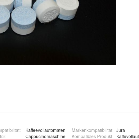
patibilität
:
Kaffeevollautomaten
Markenkompatibilität
:
Jura
für
:
Cappucinomaschine
Kompatibles Produkt
:
Kaffevolla