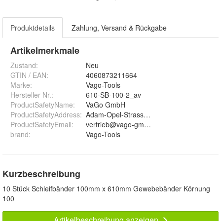
Produktdetails
Zahlung, Versand & Rückgabe
Artikelmerkmale
Zustand:
Neu
GTIN / EAN:
4060873211664
Marke:
Vago-Tools
Hersteller Nr.:
610-SB-100-2_av
ProductSafetyName
:
VaGo GmbH
ProductSafetyAddress
:
Adam-Opel-Strasse 10, 60386 Frankfurt a
ProductSafetyEmail
:
vertrieb@vago-gmbh.de
brand
:
Vago-Tools
Kurzbeschreibung
10 Stück Schleifbänder 100mm x 610mm Gewebebänder Körnung
100
Artikelbeschreibung anzeigen