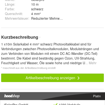
Länge
:
10 m
Farbe
:
schwarz
Querschnitt
:
4 mm²
Mehrwertsteuer
:
Reduzierter Meh
Kurzbeschreibung
*
1 x10m Solarkabel 4 mm² schwarz Photovoltaikkabel sind für
Verbindungen zwischen Photovoltaikmodulen, Modulsträngen und
zum Verbinden von Modulen mit einem DC AC-Wandler (DC-Teil)
bestimmt. Die Kabel sind beständig gegen Ozon, UV-Strahlung,
Feuchtigkeit und Wasser, Öle sowie hohe und niedrige U
... Mehr
* maschinell aus der Artikelbeschreibung erstellt
Artikelbeschreibung anzeigen
Platin
iSolarPro GmbH
1230 Verkäufe