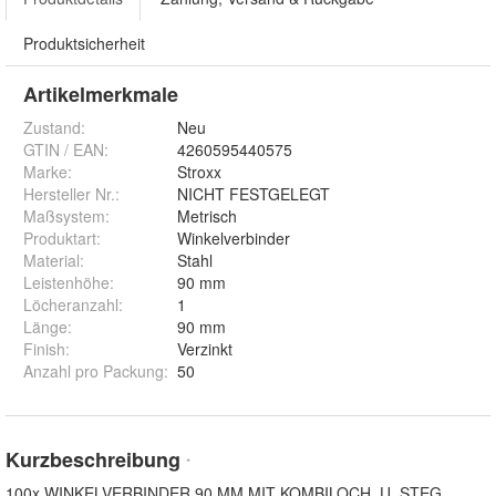
Produktsicherheit
Artikelmerkmale
Zustand:
Neu
GTIN / EAN:
4260595440575
Marke:
Stroxx
Hersteller Nr.:
NICHT FESTGELEGT
Maßsystem
:
Metrisch
Produktart
:
Winkelverbinder
Material
:
Stahl
Leistenhöhe
:
90 mm
Löcheranzahl
:
1
Länge
:
90 mm
Finish
:
Verzinkt
Anzahl pro Packung
:
50
Kurzbeschreibung
*
100x WINKELVERBINDER 90 MM MIT KOMBILOCH. U. STEG