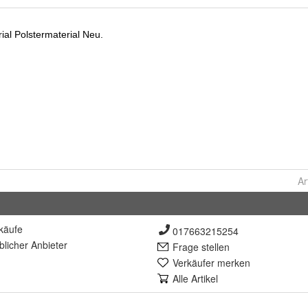
Ar
käufe
017663215254
lich
er Anbieter
Frage stellen
Verkäufer merken
Alle Artikel