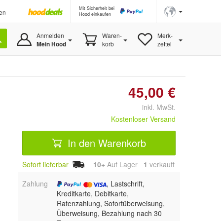
Mit Sicherheit bei
en
Hood einkaufen
Anmelden
Waren-
Merk-
Mein Hood
korb
zettel
45,00 €
inkl. MwSt.
Kostenloser Versand
In den Warenkorb
Sofort lieferbar
10+
Auf Lager
1
 verkauft
Zahlung
, Lastschrift,
Kreditkarte, Debitkarte,
Ratenzahlung, Sofortüberweisung,
Überweisung, Bezahlung nach 30