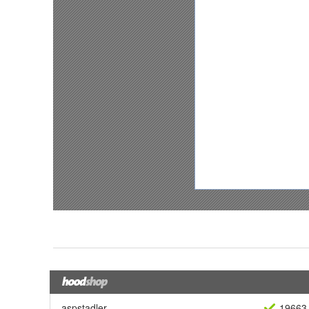
aspstadler
19663 