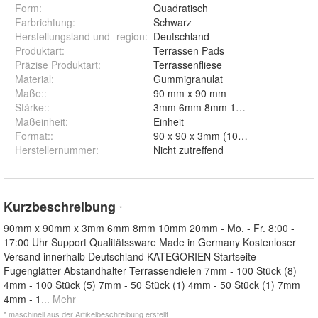
Form
:
Quadratisch
Farbrichtung
:
Schwarz
Herstellungsland und -region
:
Deutschland
Produktart
:
Terrassen Pads
Präzise Produktart
:
Terrassenfliese
Material
:
Gummigranulat
Maße:
:
90 mm x 90 mm
Stärke:
:
3mm 6mm 8mm 10mm 20mm
Maßeinheit
:
Einheit
Format:
:
90 x 90 x 3mm (100 Stück), 90 x 90
Herstellernummer
:
Nicht zutreffend
Kurzbeschreibung
*
90mm x 90mm x 3mm 6mm 8mm 10mm 20mm - Mo. - Fr. 8:00 -
17:00 Uhr Support Qualitätssware Made in Germany Kostenloser
Versand innerhalb Deutschland KATEGORIEN Startseite
Fugenglätter Abstandhalter Terrassendielen 7mm - 100 Stück (8)
4mm - 100 Stück (5) 7mm - 50 Stück (1) 4mm - 50 Stück (1) 7mm
4mm - 1
... Mehr
* maschinell aus der Artikelbeschreibung erstellt