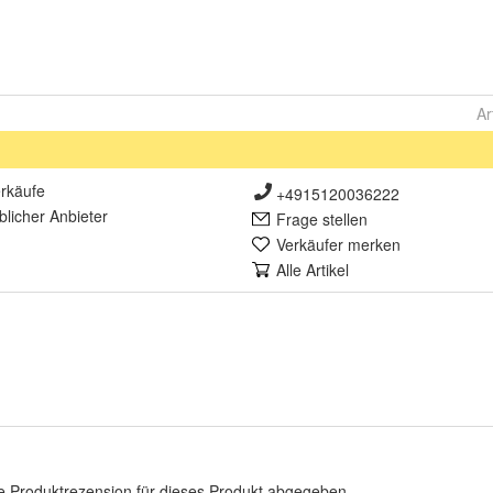
Ar
rkäufe
+4915120036222
lich
er Anbieter
Frage stellen
Verkäufer merken
Alle Artikel
e Produktrezension für dieses Produkt abgegeben.