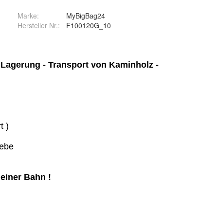
Marke:
MyBigBag24
Hersteller Nr.:
F100120G_10