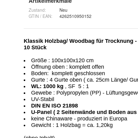
Artikelmerkmale
Zustand:
Neu
GTIN / EAN:
4262510950152