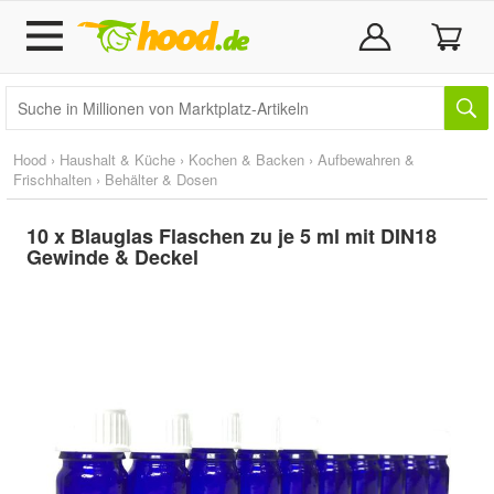
Hood
›
Haushalt & Küche
›
Kochen & Backen
›
Aufbewahren &
Frischhalten
›
Behälter & Dosen
10 x Blauglas Flaschen zu je 5 ml mit DIN18
Gewinde & Deckel