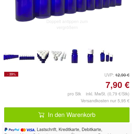
Doppelt antippen zum
vergrößern
- 39%
UVP:
12,90 €
7,90 €
pro Stk inkl. MwSt. (0,79 €/Stk)
Versandkosten nur 5,95 €
In den Warenkorb
, Lastschrift, Kreditkarte, Debitkarte,