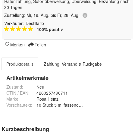
Ratenzahlung, Sofortüberweisung, Überweisung, Bezahlung nach
30 Tagen
Zustellung:
Mi, 19. Aug. bis Fr, 28. Aug.
Verkäufer:
Destillatio
100% positiv
Merken
Teilen
Produktdetails
Zahlung, Versand & Rückgabe
Artikelmerkmale
Zustand:
Neu
GTIN / EAN:
4260257496711
Marke:
Rosa Heinz
Vorschautext
:
10 Stück 5 ml fassende kleine Flasche aus kobaltbl
Kurzbeschreibung