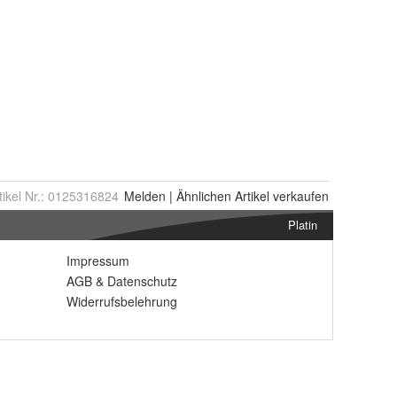
tikel Nr.:
0125316824
Melden
|
Ähnlichen
Artikel verkaufen
Platin
Impressum
AGB
&
Datenschutz
Widerrufsbelehrung