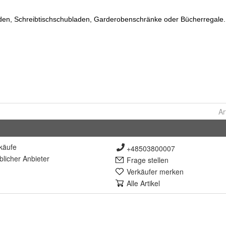
Ar
käufe
+48503800007
lich
er Anbieter
Frage stellen
Verkäufer merken
Alle Artikel