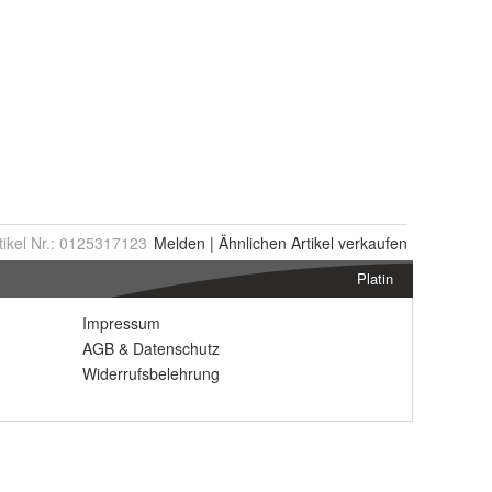
tikel Nr.:
0125317123
Melden
|
Ähnlichen
Artikel verkaufen
Platin
Impressum
AGB
&
Datenschutz
Widerrufsbelehrung