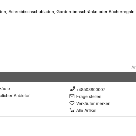
Ar
käufe
+48503800007
lich
er Anbieter
Frage stellen
Verkäufer merken
Alle Artikel