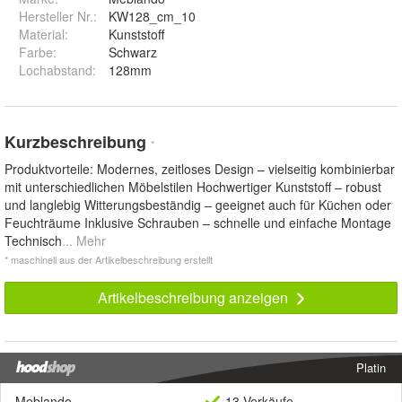
Hersteller Nr.:
KW128_cm_10
Material
:
Kunststoff
Farbe
:
Schwarz
Lochabstand
:
128mm
Kurzbeschreibung
*
Produktvorteile: Modernes, zeitloses Design – vielseitig kombinierbar
mit unterschiedlichen Möbelstilen Hochwertiger Kunststoff – robust
und langlebig Witterungsbeständig – geeignet auch für Küchen oder
Feuchträume Inklusive Schrauben – schnelle und einfache Montage
Technisch
... Mehr
* maschinell aus der Artikelbeschreibung erstellt
Artikelbeschreibung anzeigen
Platin
Meblando
13 Verkäufe