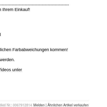
tikel Nr.:
0067912814
Melden
|
Ähnlichen
Artikel verkaufen