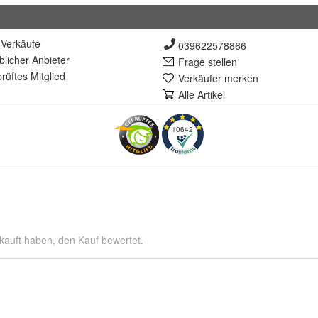
Verkäufe
039622578866
lich
er Anbieter
Frage stellen
rüft
es Mitglied
Verkäufer merken
Alle Artikel
10642
kauft haben, den Kauf bewertet.