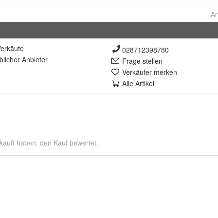
Ar
erkäufe
028712398780
lich
er Anbieter
Frage stellen
Verkäufer merken
Alle Artikel
kauft haben, den Kauf bewertet.