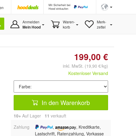
Mit Sicherheit bei
en
Hood einkaufen
Anmelden
Waren-
Merk-
Mein Hood
korb
zettel
199,00 €
inkl. MwSt.
(19,90 €/kg)
Kostenloser Versand
In den Warenkorb
10+
Auf Lager
11
 verkauft
Zahlung
,
, Kreditkarte,
Lastschrift, Ratenzahlung, Vorkasse