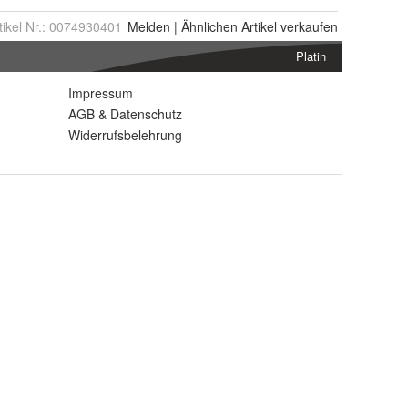
tikel Nr.:
0074930401
Melden
|
Ähnlichen
Artikel verkaufen
Platin
Impressum
AGB
&
Datenschutz
Widerrufsbelehrung