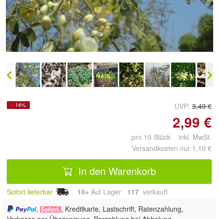
Doppelt antippen zum
vergrößern
- 14%
UVP:
3,49 €
2,99 €
pro 10 Stück inkl. MwSt.
Versandkosten nur 1,10 €
In den Warenkorb
Sofort lieferbar
10+
Auf Lager
117
 verkauft
,
, Kreditkarte, Lastschrift, Ratenzahlung,
Vorkasse per Überweisung, Barzahlung bei Abholung,