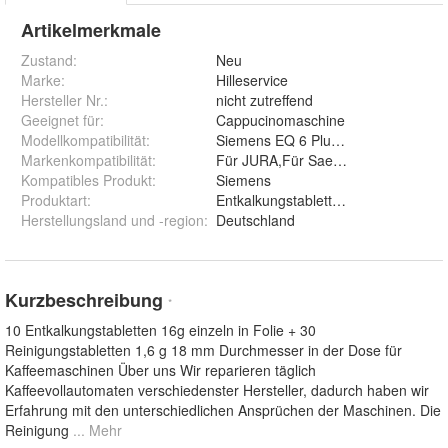
Artikelmerkmale
Zustand:
Neu
Marke:
Hilleservice
Hersteller Nr.:
nicht zutreffend
Geeignet für
:
Cappucinomaschine
Modellkompatibilität
:
Siemens EQ 6 Plus Series
Markenkompatibilität
:
Für JURA,Für Saeco,Für Krups
Kompatibles Produkt
:
Siemens
Produktart
:
Entkalkungstabletten Reinigungstabl
Herstellungsland und -region
:
Deutschland
Kurzbeschreibung
*
10 Entkalkungstabletten 16g einzeln in Folie + 30
Reinigungstabletten 1,6 g 18 mm Durchmesser in der Dose für
Kaffeemaschinen Über uns Wir reparieren täglich
Kaffeevollautomaten verschiedenster Hersteller, dadurch haben wir
Erfahrung mit den unterschiedlichen Ansprüchen der Maschinen. Die
Reinigung
... Mehr