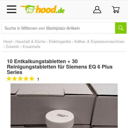
Hood
›
Haushalt & Küche
›
Elektrogeräte
›
Kaffee- & Espressomaschinen
›
Zubehör
›
Ersatzteile
10 Entkalkungstabletten + 30
Reinigungstabletten für Siemens EQ 6 Plus
Series
1