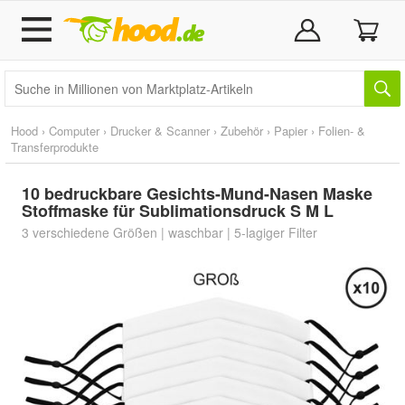
Hood
›
Computer
›
Drucker & Scanner
›
Zubehör
›
Papier
›
Folien- &
Transferprodukte
10 bedruckbare Gesichts-Mund-Nasen Maske
Stoffmaske für Sublimationsdruck S M L
3 verschiedene Größen | waschbar | 5-lagiger Filter