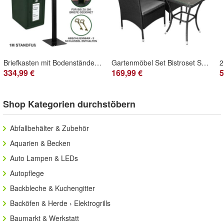
Briefkasten mit Bodenständer Postkasten Wandbriefkasten Standbriefkasten irischer
Gartenmöbel Set Bistroset Sitzgruppe Rattan Gartenset Gartenstühle mit Tisch
334,99 €
169,99 €
5
Shop Kategorien durchstöbern
Abfallbehälter & Zubehör
Aquarien & Becken
Auto Lampen & LEDs
Autopflege
Backbleche & Kuchengitter
Backöfen & Herde › Elektrogrills
Baumarkt & Werkstatt