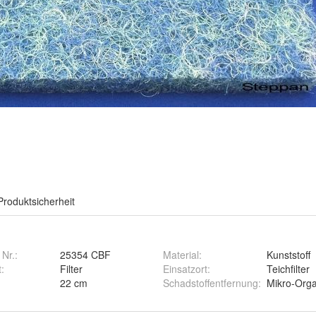
Produktsicherheit
 Nr.:
25354 CBF
Material
:
Kunststoff
t
:
Filter
Einsatzort
:
Teichfilter
22 cm
Schadstoffentfernung
:
Mikro-Org