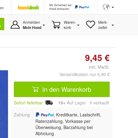
Mit Sicherheit bei
en
Hood einkaufen
Anmelden
Waren-
Merk-
Mein Hood
korb
zettel
9,45 €
inkl. MwSt.
Versandkosten nur 6,90 €
In den Warenkorb
Sofort lieferbar
10+
Auf Lager
1
 verkauft
Zahlung
, Kreditkarte, Lastschrift,
Ratenzahlung, Vorkasse per
Überweisung, Barzahlung bei
Abholung