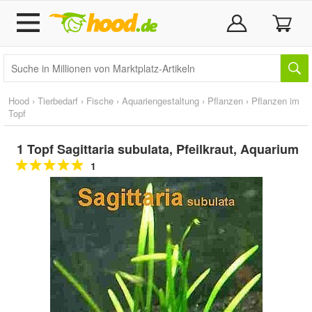
Hood
›
Tierbedarf
›
Fische
›
Aquariengestaltung
›
Pflanzen
›
Pflanzen im
Topf
1 Topf Sagittaria subulata, Pfeilkraut, Aquarium
1