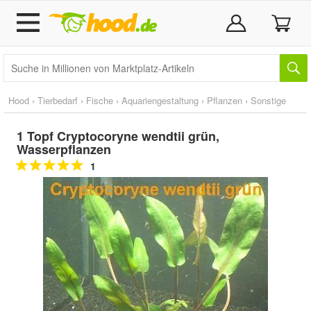
Hood
›
Tierbedarf
›
Fische
›
Aquariengestaltung
›
Pflanzen
›
Sonstige
1 Topf Cryptocoryne wendtii grün,
Wasserpflanzen
1