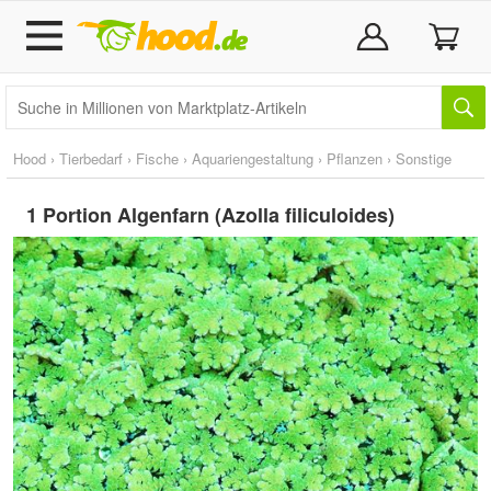
Hood
›
Tierbedarf
›
Fische
›
Aquariengestaltung
›
Pflanzen
›
Sonstige
1 Portion Algenfarn (Azolla filiculoides)