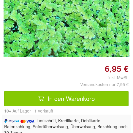
Doppelt antippen zum
vergrößern
6,95 €
inkl. MwSt.
Versandkosten nur 7,95 €
In den Warenkorb
10+
Auf Lager
1
 verkauft
, Lastschrift, Kreditkarte, Debitkarte,
Ratenzahlung, Sofortüberweisung, Überweisung, Bezahlung nach
30 Tagen