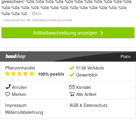
gewachsen! %0a %0a %0a %0a %0a %0a %0a %0a %0a %0a %0a
%0a %0a %0a %0a %0a %0a %0a %0a %0a %0a %0a %0a %0a
%0a %0a %0
... Mehr
* maschinell aus der Artikelbeschreibung erstellt
Artikelbeschreibung anzeigen
Platin
Pflanzenhandel
5138 Verkäufe
100% positiv
Gewerblich
Anrufen
Kontakt
Merken
Alle Artikel
Impressum
AGB
&
Datenschutz
Widerrufsbelehrung