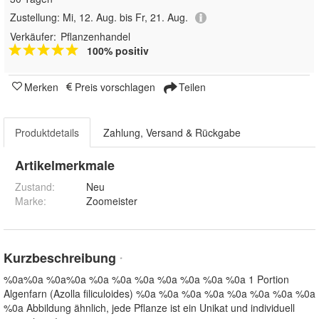
Zustellung:
Mi, 12. Aug. bis Fr, 21. Aug.
Verkäufer:
Pflanzenhandel
100% positiv
Merken
Preis vorschlagen
Teilen
Produktdetails
Zahlung, Versand & Rückgabe
Artikelmerkmale
Zustand:
Neu
Marke:
Zoomeister
Kurzbeschreibung
*
%0a%0a %0a%0a %0a %0a %0a %0a %0a %0a %0a 1 Portion
Algenfarn (Azolla filiculoides) %0a %0a %0a %0a %0a %0a %0a %0a
%0a Abbildung ähnlich, jede Pflanze ist ein Unikat und individuell