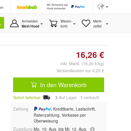
Mit Sicherheit bei
en
Hood einkaufen
Anmelden
Waren-
Merk-
Mein Hood
korb
zettel
16,26 €
inkl. MwSt. (16,26 €/kg)
Versandkosten nur 6,20 €
In den Warenkorb
Sofort lieferbar
3
Auf Lager
1
 verkauft
Zahlung
, Kreditkarte, Lastschrift,
Ratenzahlung, Vorkasse per
Überweisung
Zustellung
Mo, 10. Aug. bis Mi, 12. Aug.