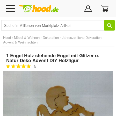
Hood
›
Möbel & Wohnen
›
Dekoration
›
Jahreszeitliche Dekoration
›
Advent & Weihnachten
1 Engel Holz stehende Engel mit Glitzer o.
Natur Deko Advent DIY Holzfigur
3