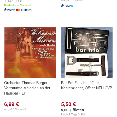
1.148,00 €
Kostenloser Versand
Orchester Thomas Berger -
Bar Set Flaschenöffner,
Verträumte Melodien an der
Korkenzieher, Öffner NEU OVP
Hausbar - LP
6,99 €
5,50 €
+ 5,00 € Versand
5,00 € Bieten
Noch
9 Tage 3 Std.