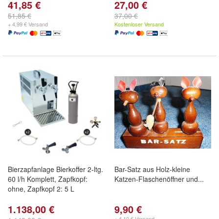
41,85 €
27,00 €
51,85 €
37,00 €
+ 4,99 € Versand
Kostenloser Versand
Bierzapfanlage Bierkoffer 2-ltg.
Bar-Satz aus Holz-kleine
60 l/h Komplett, Zapfkopf:
Katzen-Flaschenöffner und...
ohne, Zapfkopf 2: 5 L
1.138,00 €
9,90 €
+ 4,10 € Versand