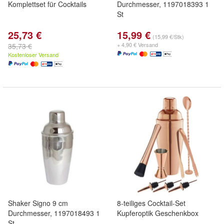
Komplettset für Cocktails
Durchmesser, 1197018393 1
St
25,73 €
15,99 €
(15,99 €/Stk)
+ 4,90 € Versand
35,73 €
Kostenloser Versand
Shaker Signo 9 cm
8-teiliges Cocktail-Set
Durchmesser, 1197018493 1
Kupferoptik Geschenkbox
St