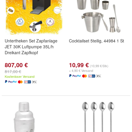
Untertheken Set Zapfanlage
Cocktailset 5teilig, 44984 1 St
JET 30K Luftpumpe 35L/h
Dreikant Zapfkopf
807,00 €
10,99 €
(10,99 €/Stk)
+ 4,90 € Versand
817,00 €
Kostenloser Versand