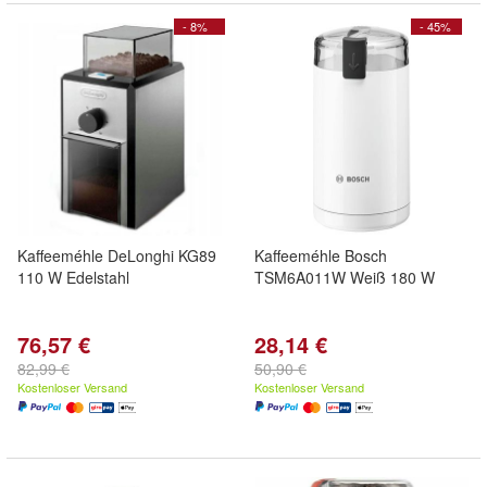
- 8%
- 45%
Kaffeeméhle DeLonghi KG89
Kaffeeméhle Bosch
110 W Edelstahl
TSM6A011W Weiß 180 W
76,57 €
28,14 €
82,99 €
50,90 €
Kostenloser Versand
Kostenloser Versand