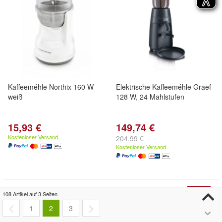
Kaffeeméhle Northix 160 W
Elektrische Kaffeeméhle Graef
weiß
128 W, 24 Mahlstufen
15,93 €
149,74 €
Kostenloser Versand
204,99 €
Kostenloser Versand
- 8%
108 Artikel auf 3 Seiten
1
2
3