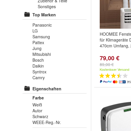
Zubehör & Teile
Sonstiges
Top Marken
Panasonic
LG
HOOMEE Fenste
Samsung
für Klimageräte 
Pattex
470cm Umfang, 
Jung
Mitsubishi
79,00 €
Bosch
89,00 €
Daikin
Kostenloser Versand
Syntrox
Camry
Eigenschaften
Farbe
Weiß
Autor
Schwarz
WEEE-Reg.-Nr.