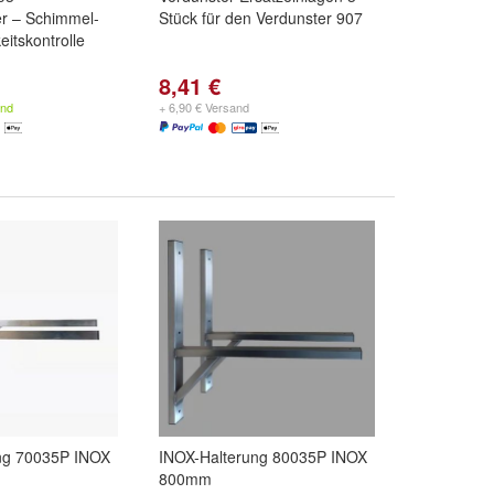
er – Schimmel-
Stück für den Verdunster 907
eitskontrolle
8,41 €
and
+ 6,90 € Versand
ng 70035P INOX
INOX-Halterung 80035P INOX
800mm