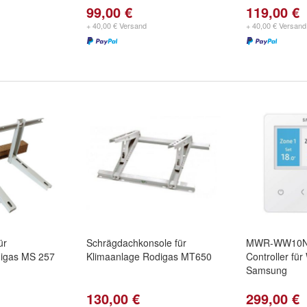
99,00 €
119,00 €
+ 40,00 € Versand
+ 40,00 € Versand
ür
Schrägdachkonsole für
MWR-WW10N 
digas MS 257
Klimaanlage Rodigas MT650
Controller f
Samsung
130,00 €
299,00 €