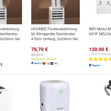
rabdichtung
HOOMEE Fensterabdichtung
WiFi-Modul M
Dachfenster,
fér Klimageräte Dachfenster,
597IF MELCl
2x230cm Set
470cm Umfang, 2x230cm Set
79,70 €
139,00 €
+ 40,00 € Versand
89,00 €
Kostenloser Versand
3