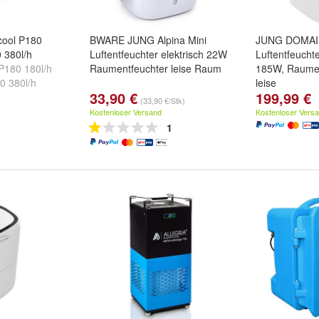
ool P180
BWARE JUNG Alpina Mini
JUNG DOMA
 380l/h
Luftentfeuchter elektrisch 22W
Luftentfeuchte
P180 180l/h
Raumentfeuchter leise Raum
185W, Raumen
0 380l/h
leise
33,90 €
199,99 €
(33,90 €/Stk)
Kostenloser Versand
Kostenloser Vers
1