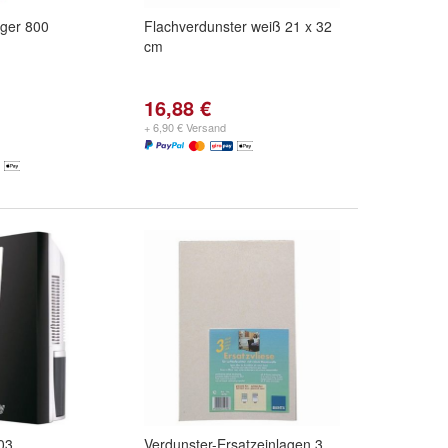
iger 800
Flachverdunster weiß 21 x 32
cm
16,88 €
+ 6,90 € Versand
03
Verdunster-Ersatzeinlagen 3