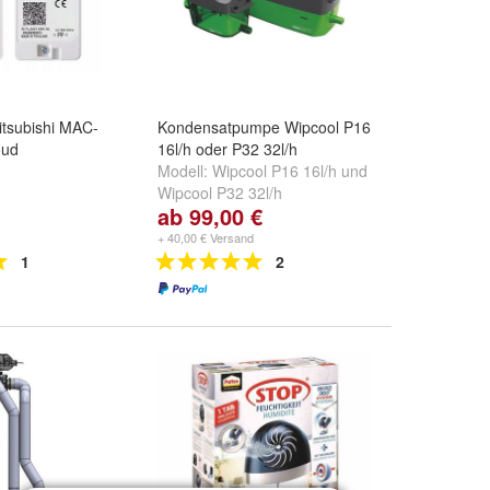
itsubishi MAC-
Kondensatpumpe Wipcool P16
oud
16l/h oder P32 32l/h
Modell:
Wipcool P16 16l/h
und
Wipcool P32 32l/h
ab 99,00 €
+ 40,00 € Versand
1
2