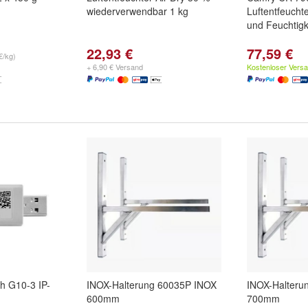
wiederverwendbar 1 kg
Luftentfeucht
und Feuchtigk
22,93 €
77,59 €
€/kg)
+ 6,90 € Versand
Kostenloser Vers
h G10-3 IP-
INOX-Halterung 60035P INOX
INOX-Halteru
600mm
700mm