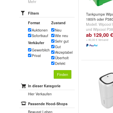
Mehr
Filtern
Tankpumpe Wipc
180l/h oder P380
Format
Zustand
Modell:
Wipcool 
und
Wipcool P38
Auktionen
Neu
ab 129,00 €
Sofortkauf
Wie neu
+ 40,00 € Versand
Sehr gut
Verkäufer
Gut
Gewerblich
Akzeptabel
Privat
Überholt
Defekt
Finden
In dieser Kategorie
Hier Verkaufen
Passende Hood-Shops
Bewusst Leben