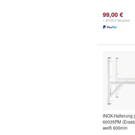
99,00 €
+ 40,00 € Versand
INOX-Halterung 
60035PM (Ersatz) 
weiß 600mm