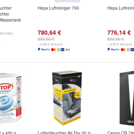
uchter
Hepa Luftreiniger 700
Hepa Luftrein
chter
 Wassertank
780,64 €
776,14 €
99 €/Stk)
800,00 €
892,56 €
+ 6,99 € Versand
+ 6,99 € Versand
2 x 450 g
Luftentfeuchter Air Dry 30 %
Camry CR 79