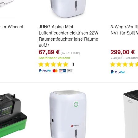
ler Wipcool
JUNG Alpina Mini
3-Wege-Venti
Luftentfeuchter elektrisch 22W
NV1 für Spli
Raumentfeuchter leise Räume
90M³
67,89 €
299,00 €
(67,89 €/Stk)
Kostenloser Versand
+ 40,00 € Versand
1