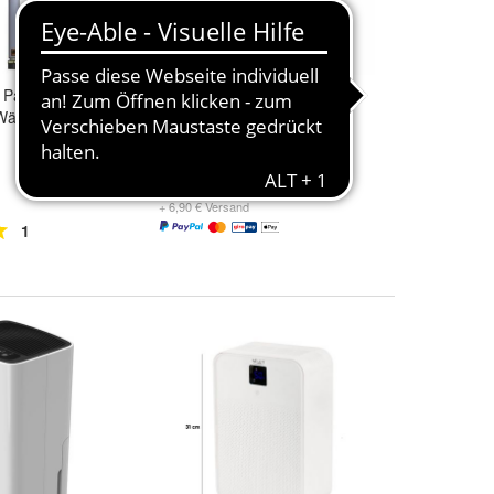
l Panasonic CZ-
Luft-Entfeuchter Aero 360°
t Wärmepumpen
Gerät 450g Tab
27,77 €
+ 6,90 € Versand
1