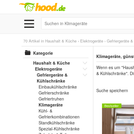
70 Artikel in
Haushalt & Küche
›
Elektrogeräte
›
Gefriergeräte 
Kategorie
Klimageräte, güns
Haushalt & Küche
Wenn es um "Haushal
Elektrogeräte
& Kühlschränke". Di
Gefriergeräte &
Kühlschränke
Einbaukühlschränke
Suche speichern
Gefrierschränke
Gefriertruhen
Klimageräte
Bestseller
Kühl- &
Gefrierkombinationen
Standkühlschränke
Spezial-Kühlschränke