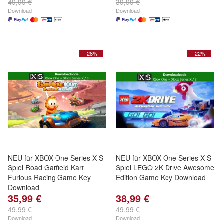
49,99 €
39,99 €
Download
Download
- 28%
- 22%
NEU für XBOX One Series X S
NEU für XBOX One Series X S
Spiel Road Garfield Kart
Spiel LEGO 2K Drive Awesome
Furious Racing Game Key
Edition Game Key Download
Download
35,99 €
38,99 €
49,99 €
49,99 €
Download
Download