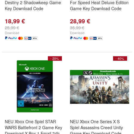
Destiny 2 Shadowkeep Game
For Speed Heat Deluxe Edition
Key Download Code
Game Key Download Code
18,99 €
28,99 €
25,99 €
35,99 €
Download
Download
- 20%
- 40%
NEU Xbox One Spiel STAR
NEU Xbox One Series X S
WARS Battlefront 2 Game Key
Spiel Assassins Creed Unity
Download X Box 1 Email 24h
Game Key Download Code