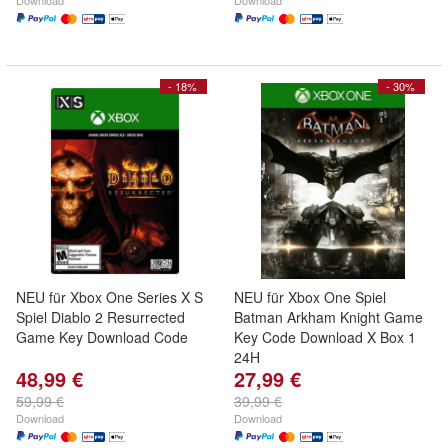
Download
Download
- 18%
- 30%
NEU für Xbox One Series X S
NEU für Xbox One Spiel
Spiel Diablo 2 Resurrected
Batman Arkham Knight Game
Game Key Download Code
Key Code Download X Box 1
24H
48,99 €
27,99 €
59,99 €
39,99 €
Download
Download