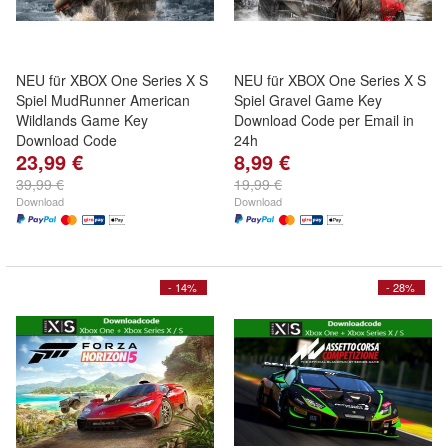
NEU für XBOX One Series X S
NEU für XBOX One Series X S
Spiel MudRunner American
Spiel Gravel Game Key
Wildlands Game Key
Download Code per Email in
Download Code
24h
23,99 €
8,99 €
39,99 €
19,99 €
Download
Download
- 14%
- 28%