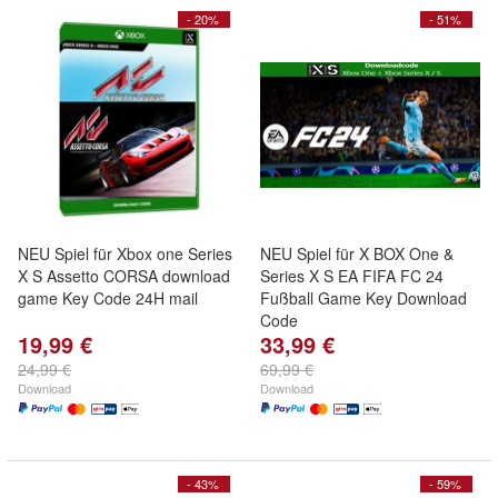
- 20%
- 51%
NEU Spiel für Xbox one Series
NEU Spiel für X BOX One &
X S Assetto CORSA download
Series X S EA FIFA FC 24
game Key Code 24H mail
Fußball Game Key Download
Code
19,99 €
33,99 €
24,99 €
69,99 €
Download
Download
- 43%
- 59%