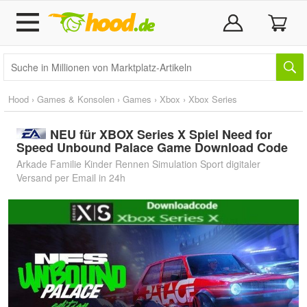
Hood
›
Games & Konsolen
›
Games
›
Xbox
›
Xbox Series
NEU für XBOX Series X Spiel Need for
Speed Unbound Palace Game Download Code
Arkade Familie Kinder Rennen Simulation Sport digitaler
Versand per Email in 24h