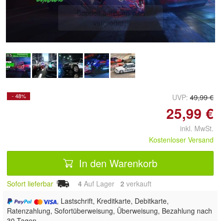
Doppelt antippen zum
vergrößern
- 48%
UVP:
49,99 €
25,99 €
inkl. MwSt.
Kostenloser Versand
In den Warenkorb
Sofort lieferbar
4
Auf Lager
2
 verkauft
, Lastschrift, Kreditkarte, Debitkarte,
Ratenzahlung, Sofortüberweisung, Überweisung, Bezahlung nach
30 Tagen