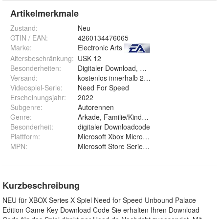
Artikelmerkmale
Zustand:
Neu
GTIN / EAN:
4260134476065
Marke:
Electronic Arts
Altersbeschränkung
:
USK 12
Besonderheiten
:
Digitaler Download, Multiplayer, Online spielb
Versand
:
kostenlos innerhalb 24h per Hood.de Nachric
Videospiel-Serie
:
Need For Speed
Erscheinungsjahr
:
2022
Subgenre
:
Autorennen
Genre
:
Arkade, Familie/Kinder, Rennen, Simulation, 
Besonderheit
:
digitaler Downloadcode
Plattform
:
Microsoft Xbox Microsoft Xbox Series X
MPN
:
Microsoft Store Serie X billig günstig Downloa
Kurzbeschreibung
NEU für XBOX Series X Spiel Need for Speed Unbound Palace
Edition Game Key Download Code Sie erhalten Ihren Download