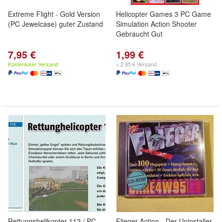
Extreme Flight - Gold Version
Helicopter Games 3 PC Game
(PC Jewelcase) guter Zustand
Simulation Action Shooter
Gebraucht Gut
7,95 €
1,99 €
Kostenloser Versand
+ 2,95 € Versand
Rettungshelikopter 112 / PC
Flieger Action - Der Uninstaller