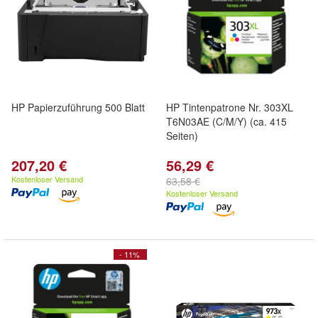
HP Papierzuführung 500 Blatt
HP Tintenpatrone Nr. 303XL
T6N03AE (C/M/Y) (ca. 415
Seiten)
207,20 €
56,29 €
Kostenloser Versand
63,58 €
Kostenloser Versand
- 11%