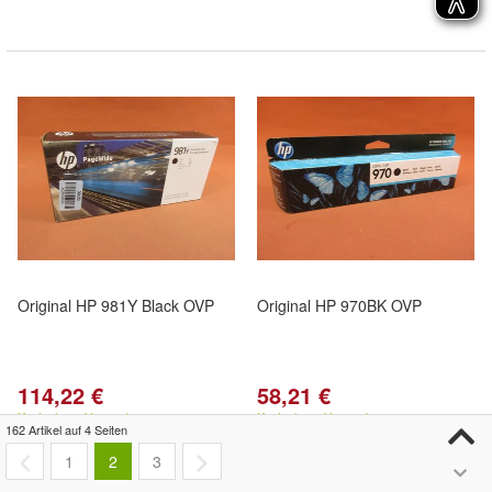
Original HP 981Y Black OVP
Original HP 970BK OVP
114,22 €
58,21 €
Kostenloser Versand
Kostenloser Versand
162 Artikel auf 4 Seiten
1
2
3