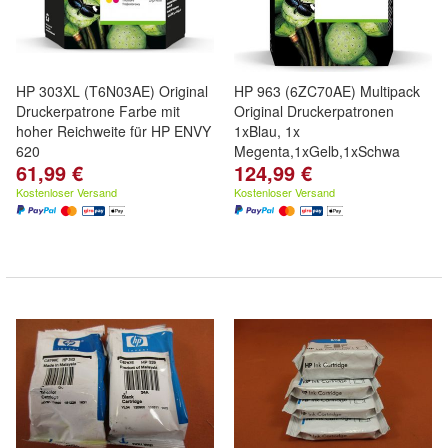
HP 303XL (T6N03AE) Original
HP 963 (6ZC70AE) Multipack
Druckerpatrone Farbe mit
Original Druckerpatronen
hoher Reichweite für HP ENVY
1xBlau, 1x
620
Megenta,1xGelb,1xSchwa
61,99 €
124,99 €
Kostenloser Versand
Kostenloser Versand