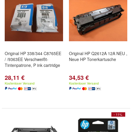
Original HP 338/344 C8765EE
Original HP Q2612A 12A NEU ,
/ /9363EE Verschweißt-
Neue HP Tonerkartusche
Tintenpatrone, P ink cartridge
28,11 €
34,53 €
Kostenloser Versand
Kostenloser Versand
- 11%