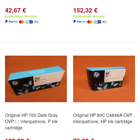
42,67 €
152,32 €
Kostenloser Versand
Kostenloser Versand
Original HP 765 Dark Gray
Original HP 80C C4846A OVP ,
OVP / / /ntenpatrone, P ink
intenpatrone, HP ink cartridge
cartridge