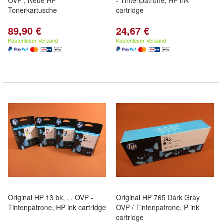
OVP , Neue HP
- Tintenpatrone, HP ink
Tonerkartusche
cartridge
89,90 €
24,67 €
Kostenloser Versand
Kostenloser Versand
Original HP 13 bk, , , OVP -
Original HP 765 Dark Gray
Tintenpatrone, HP ink cartridge
OVP / Tintenpatrone, P ink
cartridge