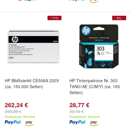
- 11%
- 3%
HP Bildfixierkit CE506A 220V
HP Tintenpatrone Nr. 303
(ca. 150.000 Seiten)
T6N01AE (C/M/Y) (ca. 165
Seiten)
262,24 €
28,77 €
293,25 €
29,74 €
Kostenloser Versand
Kostenloser Versand