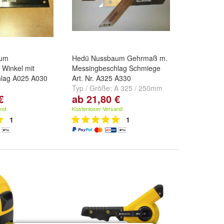
aum
Hedü Nussbaum Gehrmaß m.
 Winkel mit
Messingbeschlag Schmiege
lag A025 A030
Art. Nr. A325 A330
Typ / Größe:
A 325 / 250mm
€
ab 21,80 €
A025 / 250mm
,
und
A 330 / 300mm
m
und
A040 /
and
Kostenloser Versand
1
1