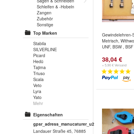
Sägen & Schneiden
Schleifen & -Hobeln
Zangen
Zubehör
Sonstige
Top Marken
Gewindelehren-Sa
Metrisch, Withwo
Stabila
UNF, BSW , BSF
SILVERLINE
Picard
38,04 €
Hedü
+ 5,90 € Versand
Tajima
Triuso
Scala
Veto
Lyra
Yato
Mehr
Eigenschaften
gpsr_adress_manucaturer_u2
Landauer Straße 45, 76885