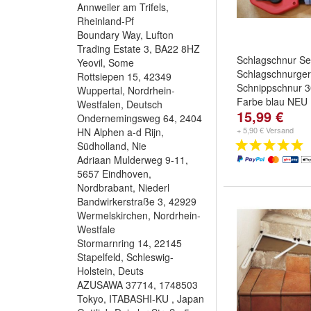
Annweiler am Trifels,
Rheinland-Pf
Boundary Way, Lufton
Trading Estate 3, BA22 8HZ
Schlagschnur Se
Yeovil, Some
Schlagschnurger
Rottsiepen 15, 42349
Schnippschnur 3
Wuppertal, Nordrhein-
Farbe blau NEU
Westfalen, Deutsch
15,99 €
Ausführung:
ABS 
Ondernemingsweg 64, 2404
und
ABS / Rot / 
+ 5,90 € Versand
HN Alphen a-d Rijn,
Südholland, Nie
Adriaan Mulderweg 9-11,
5657 Eindhoven,
Nordbrabant, Niederl
Bandwirkerstraße 3, 42929
Wermelskirchen, Nordrhein-
Westfale
Stormarnring 14, 22145
Stapelfeld, Schleswig-
Holstein, Deuts
AZUSAWA 37714, 1748503
Tokyo, ITABASHI-KU , Japan