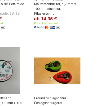
 & 9B Fettkreide
Maurerschnur rot, 1,7 mm x
100 m, Lotschnur,
egrade:
2B
,
6B
Pflasterschnur
€
ab 14,35 €
Auswahl:
1 Stück
,
5 Stück
und
20 Stück
and
Kostenloser Versand
eldtmann
Freund Schlagschnur
, 1,0 mm x 100
Schlagschnurgerät