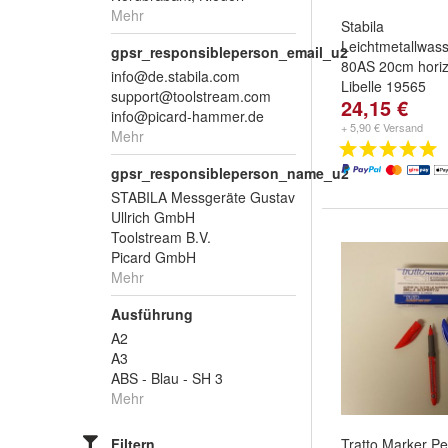
Mehr
Stabila
Leichtmetallwas
gpsr_responsibleperson_email_u2
80AS 20cm horizo
info@de.stabila.com
Libelle 19565
support@toolstream.com
24,15 €
info@picard-hammer.de
+ 5,90 € Versand
Mehr
gpsr_responsibleperson_name_u2
STABILA Messgeräte Gustav
Ullrich GmbH
Toolstream B.V.
Picard GmbH
Mehr
Ausführung
A2
A3
ABS - Blau - SH 3
Mehr
Filtern
Tratto Marker P