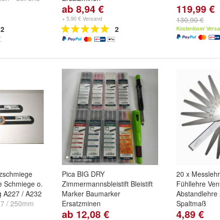
ab 8,94 €
119,99 €
Ausführung:
Stift Dry
Longlife/3030
,
+ 5,90 € Versand
130,90 €
Ersatzminen/4020
,
2
2
Kostenloser Vers
Ersatzminen/4030
und
weitere
...
zschmiege
Pica BIG DRY
20 x Messleh
e Schmiege o.
Zimmermannsbleistift Bleistift
Fühllehre Vent
 A227 / A232
Marker Baumarker
Abstandlehre
7 / 250mm
Ersatzminen
Spaltmaß
ab 12,08 €
4,89 €
mm
Ausführung:
Bleistift BIG