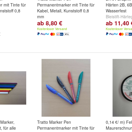
 mit Tinte für
Permanentmarker mit Tinte für
Härten 2B, 6B
nststoff 0,8
Kabel, Metall, Kunststoff 0,8
Wasserfest
mm
Bleistift-Härt
ab 8,80 €
ab 11,40 
t
,
Schwarz
,
Schreibfarbe:
Rot
,
Schwarz
,
und
9B
...
Blau
und
weitere ...
Kostenloser Versand
Kostenloser Vers
 Marker,
Tratto Marker Pen
0,14 €/ m) F
, für alle
Permanentmarker mit Tinte für
Maurerschnur