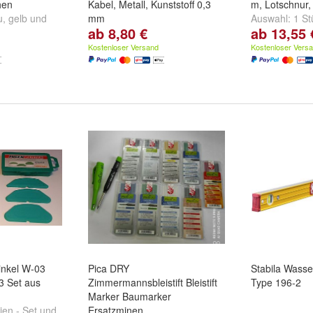
hen
Kabel, Metall, Kunststoff 0,3
m, Lotschnur,
u
,
gelb
und
mm
Auswahl:
1 St
ab 8,80 €
ab 13,55 
Schreibfarbe:
Rot
,
Schwarz
,
20 Stück
Blau
und
weitere ...
Kostenloser Versand
Kostenloser Vers
inkel W-03
Pica DRY
Stabila Wass
3 Set aus
Zimmermannsbleistift Bleistift
Type 196-2
Marker Baumarker
ien - Set
und
Ersatzminen