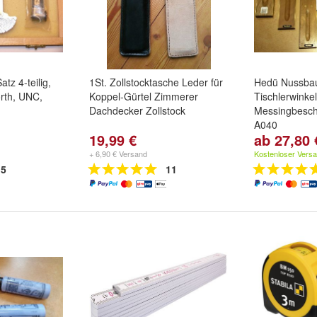
tz 4-teilig,
1St. Zollstocktasche Leder für
Hedü Nussb
rth, UNC,
Koppel-Gürtel Zimmerer
Tischlerwinkel
Dachdecker Zollstock
Messingbesch
A040
19,99 €
ab 27,80 
Typ / Länge:
A030 / 300m
+ 6,90 € Versand
Kostenloser Vers
400mm
5
11