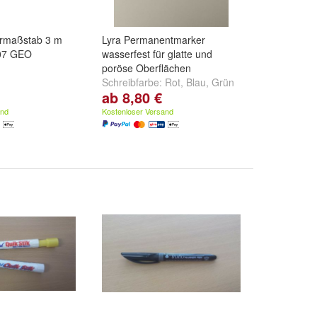
ermaßstab 3 m
Lyra Permanentmarker
407 GEO
wasserfest für glatte und
poröse Oberflächen
Schreibfarbe:
Rot
,
Blau
,
Grün
ab 8,80 €
und
weitere ...
and
Kostenloser Versand