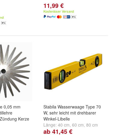
11,99 €
Kostenloser Versand
and
re 0,05 mm
Stabila Wasserwaage Type 70
illehre
W, sehr leicht mit drehbarer
 Zündung Kerze
Winkel-Libelle
Länge:
40 cm
,
60 cm
,
80 cm
ab 41,45 €
und
weitere ...