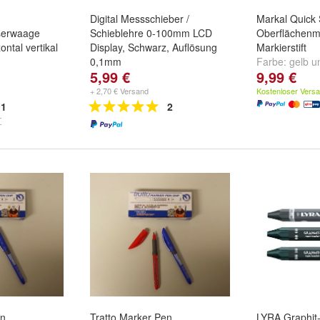
Digital Messschieber /
Markal Quick S
serwaage
Schieblehre 0-100mm LCD
Oberflächenm
ntal vertikal
Display, Schwarz, Auflösung
Markierstift
0,1mm
Farbe:
gelb
u
5,99 €
9,99 €
+ 2,70 € Versand
Kostenloser Vers
1
2
en
Tratto Marker Pen
LYRA Graphit-