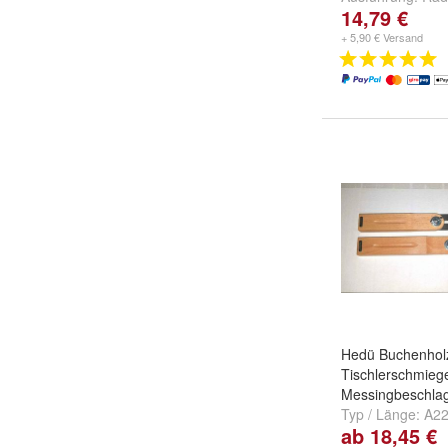
14,79 €
Winkel - Set
+ 5,90 € Versand
Hedü Buchenhol
Tischlerschmieg
Messingbeschlag
Typ / Länge:
A22
ab 18,45 €
und
A232 / 300