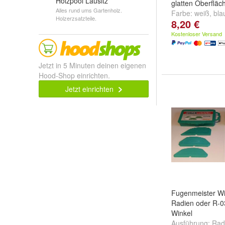
Holzpool Lausitz
glatten Oberfläc
Alles rund ums Gartenholz.
Farbe:
weiß
,
bla
Holzerzsatzteile.
8,20 €
weitere ...
Kostenloser Versand
Jetzt in 5 Minuten deinen eigenen
Hood-Shop einrichten.
Jetzt einrichten
Fugenmeister W
Radien oder R-0
Winkel
Ausführung:
Rad