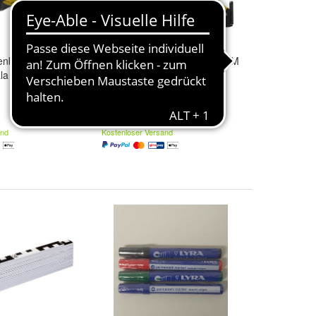
henbandmaß 3 m
Rahmenbandmaß Stabila LBM
ala BM 150
1000, gelb, Stahlband mit
Nylon-Wrap-Ummantelung
Länge:
30 m
und
50 m
72,00 €
and
Kostenloser Versand