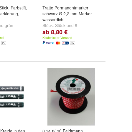
tick, Farbstift,
Tratto Permanentmarker
arkierung,
schwarz Ø 2,2 mm Marker
wasserdicht
nd
grün
Stück:
Stück
und
8
ab 8,80 €
Stück/Karton
and
Kostenloser Versand
Kreide in den
0,14 €/ m) Feldtmann