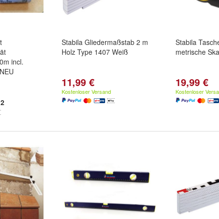
t
Stabila Gliedermaßstab 2 m
Stabila Tasc
ät
Holz Type 1407 Weiß
metrische Sk
0m incl.
 NEU
11,99 €
19,99 €
/ Blau / SH 3
SH 7
Kostenloser Versand
Kostenloser Vers
2