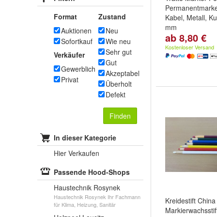
Permanentmarker
Format
Zustand
Kabel, Metall, Ku
mm
Auktionen
Neu
ab 8,80 €
Schreibfarbe:
Ro
Sofortkauf
Wie neu
Blau
und
weitere 
Kostenloser Versand
Sehr gut
Verkäufer
Gut
Gewerblich
Akzeptabel
Privat
Überholt
Defekt
Finden
In dieser Kategorie
Hier Verkaufen
Passende Hood-Shops
Haustechnik Rosynek
Haustechnik Rosynek Ihr Fachmann
Kreidestift China
für Klima, Heizung, Sanitär
Markierwachsstift