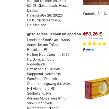
Gottlieb-Daimler-Straße 5,
63128 Dietzenbach, Hessen,
Deutsc
Stufenfix Art.-Nr
Hafenstraße 26, 29223
Celle, Niedersachsen,
Deutschland
178,26 €
gpsr_adress_responsibleperson_u2
+ 7,13 € Versand
Landauer Straße 45, 76885
Annweiler am Trifels,
Rheinland-Pf
Holtum-Noordweg 11, 6121
RE Born, Limburg,
Niederlande
Rottsiepen 15, 42349
Wuppertal, Nordrhein-
Westfalen, Deutsch
Ondernemingsweg 64, 2404
HN Alphen a-d Rijn,
Südholland, Nie
Adriaan Mulderweg 9-11,
5657 Eindhoven,
Nordbrabant, Niederl