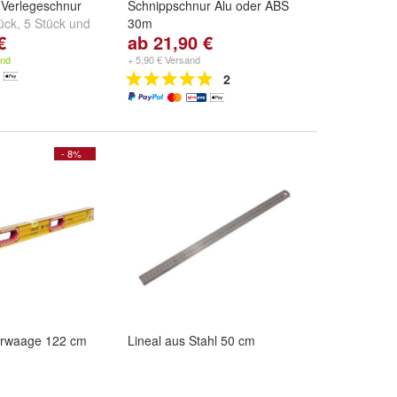
 Verlegeschnur
Schnippschnur Alu oder ABS
ück
,
5 Stück
und
30m
€
ab 21,90 €
Ausführung:
Aluminium /
Art.03012000
und
ABS
and
+ 5,90 € Versand
Kunststoff / 03012001
2
- 8%
erwaage 122 cm
Lineal aus Stahl 50 cm