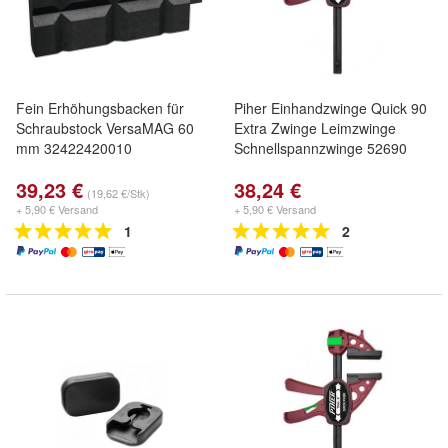
Fein Erhöhungsbacken für
Piher Einhandzwinge Quick 90
Schraubstock VersaMAG 60
Extra Zwinge Leimzwinge
mm 32422420010
Schnellspannzwinge 52690
39,23 €
38,24 €
(19,62 €/Stk)
+ 5,90 € Versand
+ 5,90 € Versand
1
2