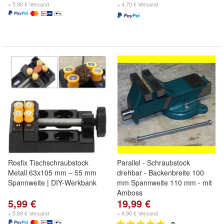
+ 5,90 € Versand
+ 4,70 € Versand
Rosfix Tischschraubstock
Parallel - Schraubstock
Metall 63x105 mm – 55 mm
drehbar - Backenbreite 100
Spannweite | DIY-Werkbank
mm Spannweite 110 mm - mit
Amboss
5,99 €
19,99 €
+ 5,69 € Versand
+ 4,90 € Versand