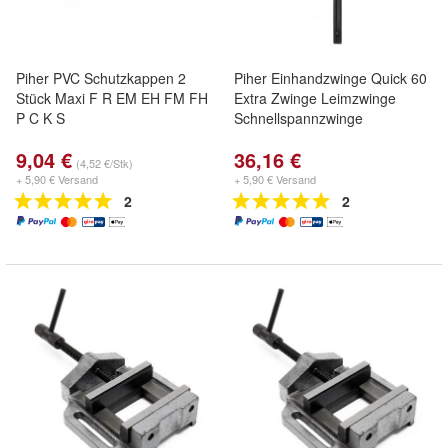
Piher PVC Schutzkappen 2
Piher Einhandzwinge Quick 60
Stück Maxi F R EM EH FM FH
Extra Zwinge Leimzwinge
P C K S
Schnellspannzwinge
9,04 €
36,16 €
(4,52 €/Stk)
+ 5,90 € Versand
+ 5,90 € Versand
2
2