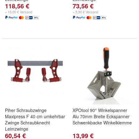
118,56 €
73,56 €
+ 15,00 € Versand
+ 5,90 € Versand
Piher Schraubzwinge
XPOtool 90° Winkelspanner
Maxipress F 40 cm umkehrbar
Alu 70mm Breite Eckspanner
Zwinge Schraubknecht
Schwenkbacke Winkelklemme
Leimzwinge
60,54 €
13,99 €