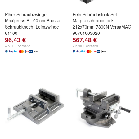
Piher Schraubzwinge
Fein Schraubstock Set
Maxipress R 100 cm Presse
Magnetschraubstock
Schraubknecht Leimzwinge
212x70mm 7800N VersaMAG
61100
90701003020
96,43 €
567,48 €
+ 5,90 € Versand
+ 5,90 € Versand