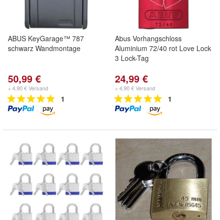
ABUS KeyGarage™ 787
Abus Vorhangschloss
schwarz Wandmontage
Aluminium 72/40 rot Love Lock
3 Lock-Tag
50,99 €
24,99 €
+ 4,90 € Versand
+ 4,90 € Versand
1
1