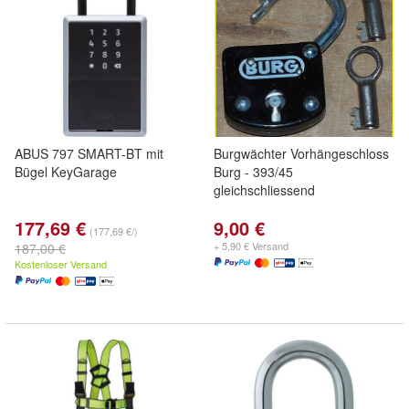
ABUS 797 SMART-BT mit
Burgwächter Vorhängeschloss
Bügel KeyGarage
Burg - 393/45
gleichschliessend
177,69 €
9,00 €
(177,69 €/)
+ 5,90 € Versand
187,00 €
Kostenloser Versand