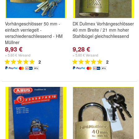
Vorhängeschlösser 50 mm -
DX Dulimex Vorhängeschlösser
einfach verriegelt -
40 mm Breite / 21 mm hoher
verschiedenschliessend - HM
Stahlbügel gleichschliessend
Müllner
8,93 €
9,28 €
+ 5,60 € Versand
+ 5,60 € Versand
2
2