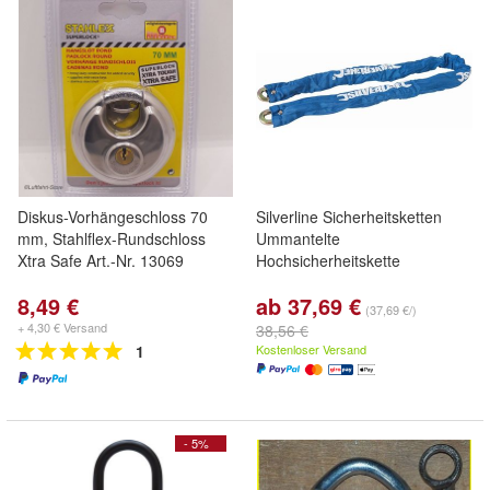
Diskus-Vorhängeschloss 70
Silverline Sicherheitsketten
mm, Stahlflex-Rundschloss
Ummantelte
Xtra Safe Art.-Nr. 13069
Hochsicherheitskette
8,49 €
ab 37,69 €
(37,69 €/)
+ 4,30 € Versand
38,56 €
1
Kostenloser Versand
- 5%