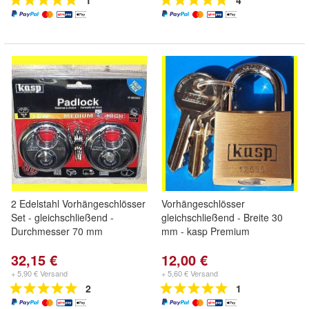
1
4
2 Edelstahl Vorhängeschlösser
Vorhängeschlösser
Set - gleichschließend -
gleichschließend - Breite 30
Durchmesser 70 mm
mm - kasp Premium
32,15 €
12,00 €
+ 5,90 € Versand
+ 5,60 € Versand
2
1