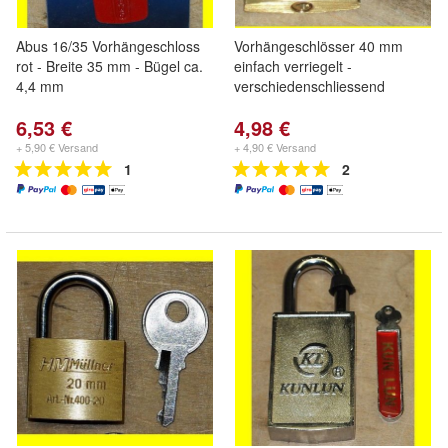
Abus 16/35 Vorhängeschloss
Vorhängeschlösser 40 mm
rot - Breite 35 mm - Bügel ca.
einfach verriegelt -
4,4 mm
verschiedenschliessend
6,53 €
4,98 €
+ 5,90 € Versand
+ 4,90 € Versand
1
2