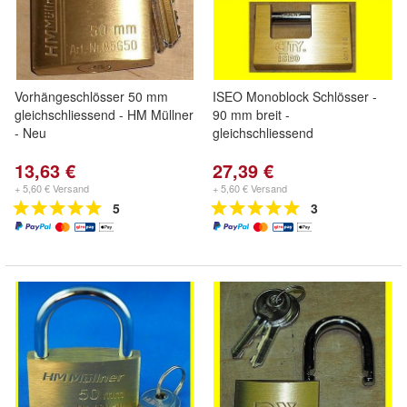
Vorhängeschlösser 50 mm
ISEO Monoblock Schlösser -
gleichschliessend - HM Müllner
90 mm breit -
- Neu
gleichschliessend
13,63 €
27,39 €
+ 5,60 € Versand
+ 5,60 € Versand
5
3