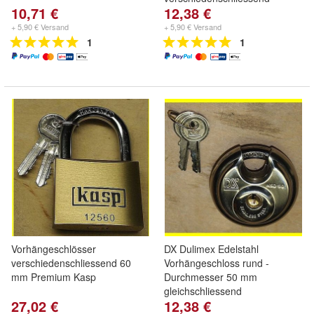
10,71 €
12,38 €
+ 5,90 € Versand
+ 5,90 € Versand
1
1
Vorhängeschlösser
DX Dulimex Edelstahl
verschiedenschliessend 60
Vorhängeschloss rund -
mm Premium Kasp
Durchmesser 50 mm
gleichschliessend
27,02 €
12,38 €