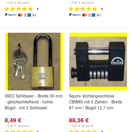
+ 5,60 € Versand
+ 5,90 € Versand
1
1
ISEO Schlösser - Breite 30 mm
Squire Vorhängeschloss
- gleichschließend - hoher
CBW85 mit 5 Zahlen - Breite
Bügel - mit 3 Schlüssel
87 mm / Bügel 12,7 mm
8,49 €
88,36 €
+ 5,90 € Versand
+ 5,90 € Versand