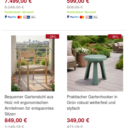
7.499,00 €
599,00 €
8.248,90 €
808,65 €
Kostenloser Versand
Kostenloser Versand
- 26%
- 26%
Bequemer Gartenstuhl aus
Praktischer Gartenhocker in
Holz mit ergonomischen
Grün robust wetterfest und
Armlehnen für entspanntes
stylisch
Sitzen
849,00 €
349,00 €
1.146,15 €
471,15 €