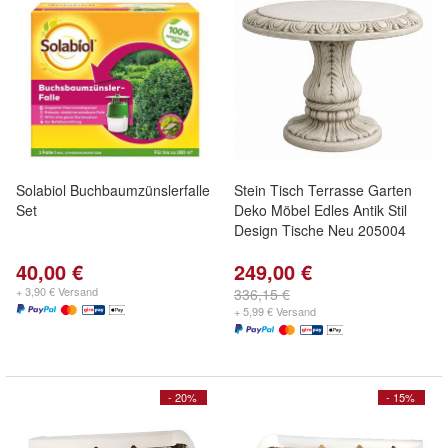
Solabiol Buchbaumzünslerfalle
Stein Tisch Terrasse Garten
Set
Deko Möbel Edles Antik Stil
Design Tische Neu 205004
40,00 €
249,00 €
+ 3,90 € Versand
336,15 €
+ 5,99 € Versand
- 20%
- 15%