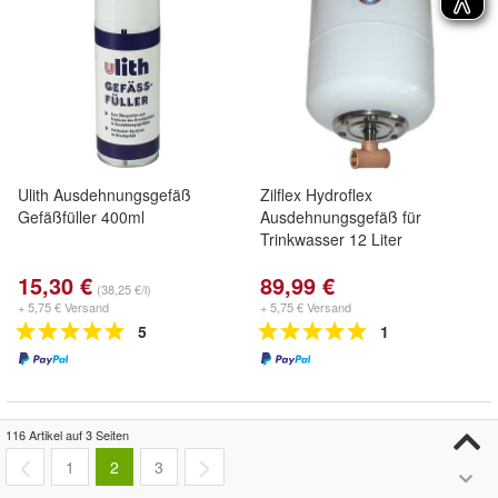
Ulith Ausdehnungsgefäß
Zilflex Hydroflex
Gefäßfüller 400ml
Ausdehnungsgefäß für
Trinkwasser 12 Liter
15,30 €
89,99 €
(38,25 €/l)
+ 5,75 € Versand
+ 5,75 € Versand
5
1
116 Artikel auf 3 Seiten
1
2
3