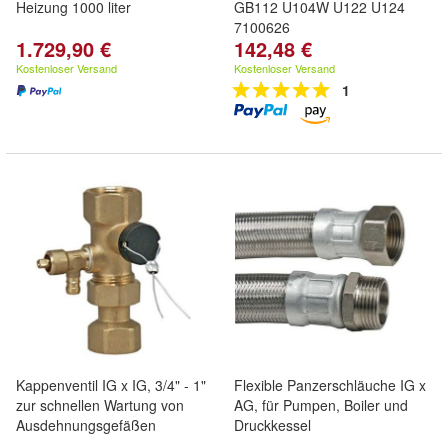
Heizung 1000 liter
GB112 U104W U122 U124
7100626
1.729,90 €
142,48 €
Kostenloser Versand
Kostenloser Versand
1
Kappenventil IG x IG, 3/4" - 1"
Flexible Panzerschläuche IG x
zur schnellen Wartung von
AG, für Pumpen, Boiler und
Ausdehnungsgefäßen
Druckkessel