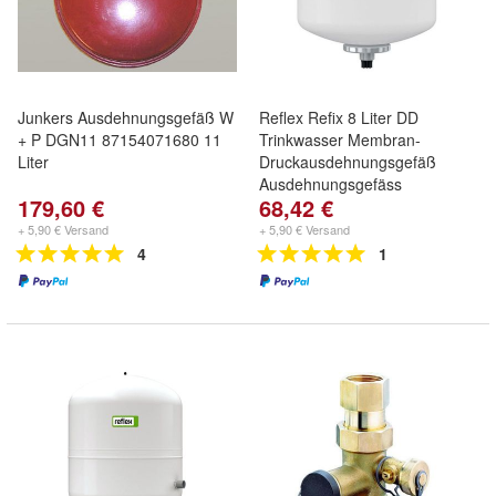
Junkers Ausdehnungsgefäß W
Reflex Refix 8 Liter DD
+ P DGN11 87154071680 11
Trinkwasser Membran-
Liter
Druckausdehnungsgefäß
Ausdehnungsgefäss
179,60 €
68,42 €
+ 5,90 € Versand
+ 5,90 € Versand
4
1